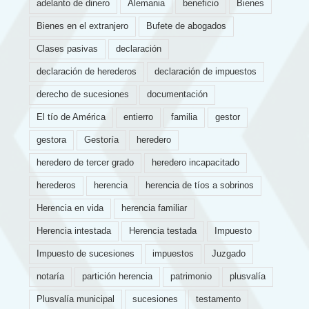
adelanto de dinero
Alemania
beneficio
Bienes
Bienes en el extranjero
Bufete de abogados
Clases pasivas
declaración
declaración de herederos
declaración de impuestos
derecho de sucesiones
documentación
El tío de América
entierro
familia
gestor
gestora
Gestoría
heredero
heredero de tercer grado
heredero incapacitado
herederos
herencia
herencia de tíos a sobrinos
Herencia en vida
herencia familiar
Herencia intestada
Herencia testada
Impuesto
Impuesto de sucesiones
impuestos
Juzgado
notaría
partición herencia
patrimonio
plusvalía
Plusvalía municipal
sucesiones
testamento